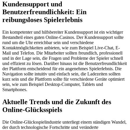
Kundensupport und
Benutzerfreundlichkeit: Ein
reibungsloses Spielerlebnis
Ein kompetenter und hilfsbereiter Kundensupport ist ein wichtiger
Bestandteil eines guten Online-Casinos. Der Kundensupport sollte
rund um die Uhr erreichbar sein und verschiedene
Kontaktmöglichkeiten anbieten, wie zum Beispiel Live-Chat, E-
Mail und Telefon. Die Mitarbeiter sollten freundlich, professionell
und in der Lage sein, die Fragen und Probleme der Spieler schnell
und effizient zu lösen. Darüber hinaus ist die Benutzerfreundlichkeit
der Plattform entscheidend für ein angenehmes Spielerlebnis. Die
Navigation sollte intuitiv und einfach sein, die Ladezeiten sollten
kurz sein und die Plattform sollte für verschiedene Geräte optimiert
sein, wie zum Beispiel Desktop-Computer, Tablets und
Smartphones.
Aktuelle Trends und die Zukunft des
Online-Glücksspiels
Die Online-Glücksspielindustrie unterliegt einem ständigen Wandel,
der durch technologische Fortschritte und veränderte