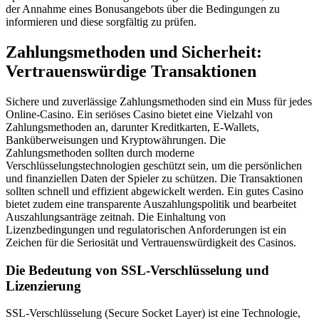
der Annahme eines Bonusangebots über die Bedingungen zu
informieren und diese sorgfältig zu prüfen.
Zahlungsmethoden und Sicherheit:
Vertrauenswürdige Transaktionen
Sichere und zuverlässige Zahlungsmethoden sind ein Muss für jedes
Online-Casino. Ein seriöses Casino bietet eine Vielzahl von
Zahlungsmethoden an, darunter Kreditkarten, E-Wallets,
Banküberweisungen und Kryptowährungen. Die
Zahlungsmethoden sollten durch moderne
Verschlüsselungstechnologien geschützt sein, um die persönlichen
und finanziellen Daten der Spieler zu schützen. Die Transaktionen
sollten schnell und effizient abgewickelt werden. Ein gutes Casino
bietet zudem eine transparente Auszahlungspolitik und bearbeitet
Auszahlungsanträge zeitnah. Die Einhaltung von
Lizenzbedingungen und regulatorischen Anforderungen ist ein
Zeichen für die Seriosität und Vertrauenswürdigkeit des Casinos.
Die Bedeutung von SSL-Verschlüsselung und
Lizenzierung
SSL-Verschlüsselung (Secure Socket Layer) ist eine Technologie,