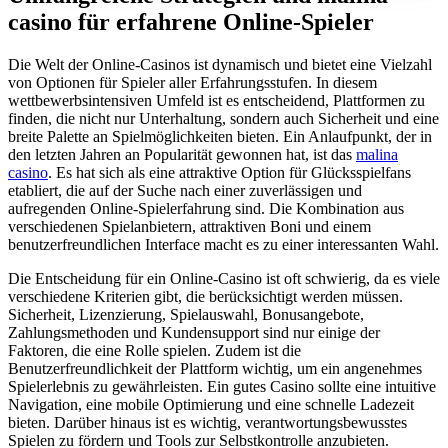
casino für erfahrene Online-Spieler
Die Welt der Online-Casinos ist dynamisch und bietet eine Vielzahl
von Optionen für Spieler aller Erfahrungsstufen. In diesem
wettbewerbsintensiven Umfeld ist es entscheidend, Plattformen zu
finden, die nicht nur Unterhaltung, sondern auch Sicherheit und eine
breite Palette an Spielmöglichkeiten bieten. Ein Anlaufpunkt, der in
den letzten Jahren an Popularität gewonnen hat, ist das
malina
casino
. Es hat sich als eine attraktive Option für Glücksspielfans
etabliert, die auf der Suche nach einer zuverlässigen und
aufregenden Online-Spielerfahrung sind. Die Kombination aus
verschiedenen Spielanbietern, attraktiven Boni und einem
benutzerfreundlichen Interface macht es zu einer interessanten Wahl.
Die Entscheidung für ein Online-Casino ist oft schwierig, da es viele
verschiedene Kriterien gibt, die berücksichtigt werden müssen.
Sicherheit, Lizenzierung, Spielauswahl, Bonusangebote,
Zahlungsmethoden und Kundensupport sind nur einige der
Faktoren, die eine Rolle spielen. Zudem ist die
Benutzerfreundlichkeit der Plattform wichtig, um ein angenehmes
Spielerlebnis zu gewährleisten. Ein gutes Casino sollte eine intuitive
Navigation, eine mobile Optimierung und eine schnelle Ladezeit
bieten. Darüber hinaus ist es wichtig, verantwortungsbewusstes
Spielen zu fördern und Tools zur Selbstkontrolle anzubieten.