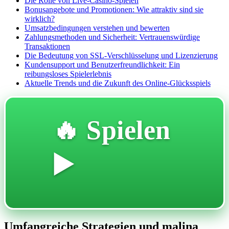
Die Rolle von Live-Casino-Spielen
Bonusangebote und Promotionen: Wie attraktiv sind sie
wirklich?
Umsatzbedingungen verstehen und bewerten
Zahlungsmethoden und Sicherheit: Vertrauenswürdige
Transaktionen
Die Bedeutung von SSL-Verschlüsselung und Lizenzierung
Kundensupport und Benutzerfreundlichkeit: Ein
reibungsloses Spielerlebnis
Aktuelle Trends und die Zukunft des Online-Glücksspiels
🔥 Spielen
▶️
Umfangreiche Strategien und malina