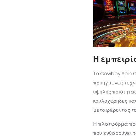
Η εμπειρί
Το Cowboy Spin C
προηγμένες τεχνο
υψηλής ποιότητας
κουλοχέρηδες και
μεταφέροντας του
Η πλατφόρμα προ
που ενθαρρύνει τ