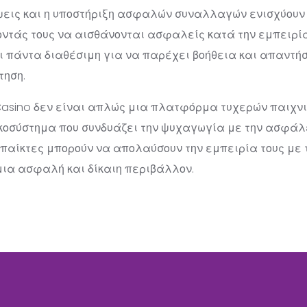
εις και η υποστήριξη ασφαλών συναλλαγών ενισχύουν 
οντάς τους να αισθάνονται ασφαλείς κατά την εμπειρία
ι πάντα διαθέσιμη για να παρέχει βοήθεια και απαντήσ
τηση.
Casino δεν είναι απλώς μια πλατφόρμα τυχερών παιχνι
κοσύστημα που συνδυάζει την ψυχαγωγία με την ασφάλε
 παίκτες μπορούν να απολαύσουν την εμπειρία τους με τ
μια ασφαλή και δίκαιη περιβάλλον.