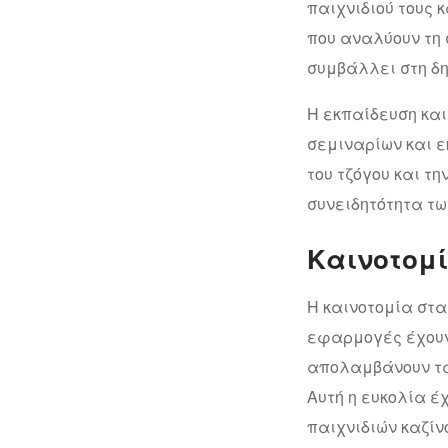
παιχνιδιού τους 
που αναλύουν τη 
συμβάλλει στη δ
Η εκπαίδευση και
σεμιναρίων και ε
του τζόγου και τη
συνειδητότητα τω
Καινοτομί
Η καινοτομία στα
εφαρμογές έχουν 
απολαμβάνουν τα 
Αυτή η ευκολία έχ
παιχνιδιών καζίν