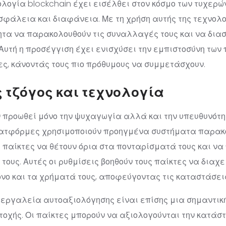
ολογία blockchain έχει εισέλθει στον κόσμο των τυχερώ
άλεια και διαφάνεια. Με τη χρήση αυτής της τεχνολογ
ητα να παρακολουθούν τις συναλλαγές τους και να δια
Αυτή η προσέγγιση έχει ενισχύσει την εμπιστοσύνη των 
ς, κάνοντάς τους πιο πρόθυμους να συμμετάσχουν.
 τζόγος και τεχνολογία
 προωθεί μόνο την ψυχαγωγία αλλά και την υπευθυνότητ
λατφόρμες χρησιμοποιούν προηγμένα συστήματα παρακ
 παίκτες να θέτουν όρια στα πονταρίσματά τους και ν
τους. Αυτές οι ρυθμίσεις βοηθούν τους παίκτες να διαχε
νο και τα χρήματά τους, αποφεύγοντας τις καταστάσεις
 εργαλεία αυτοαξιολόγησης είναι επίσης μια σημαντική
οχής. Οι παίκτες μπορούν να αξιολογούνται την κατάσ