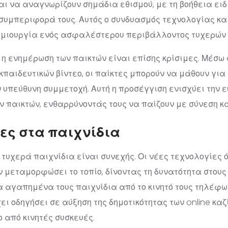
και να αναγνωρίζουν σημάδια εθισμού, με τη βοήθεια ει
συμπεριφορά τους. Αυτός ο συνδυασμός τεχνολογίας κα
ημιουργία ενός ασφαλέστερου περιβάλλοντος τυχερών 
 η ενημέρωση των παικτών είναι επίσης κρίσιμες. Μέσω 
κπαιδευτικών βίντεο, οι παίκτες μπορούν να μάθουν για 
ν υπεύθυνη συμμετοχή. Αυτή η προσέγγιση ενισχύει την ε
ν παικτών, ενθαρρύνοντάς τους να παίζουν με σύνεση κα
ες στα παιχνίδια
 τυχερά παιχνίδια είναι συνεχής. Οι νέες τεχνολογίες ό
μεταμορφώσει το τοπίο, δίνοντας τη δυνατότητα στους
αγαπημένα τους παιχνίδια από το κινητό τους τηλέφωνο
ει οδηγήσει σε αύξηση της δημοτικότητας των online καζ
ο από κινητές συσκευές.