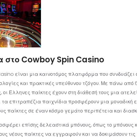
α στο Cowboy Spin Casino
asino είναι μια καινοτόμος πλατφόρμα που συνδυάζει 
λογίες και πρακτικές υπεύθυνου τζόγου. Με πάνω από 6
, οι Έλληνες παίκτες έχουν στη διάθεσή τους μια ατελε
 τα επιτραπέζια παιχνίδια προσφέρουν μια μοναδική ε
ς παίκτες σε έναν κόσμο γεμάτο περιπέτεια και διασ
σφέρει επίσης δελεαστικά μπόνους, όπως το μπόνους 
ους νέους παίκτες να εγγραφούν και να δοκιμάσουν τις 