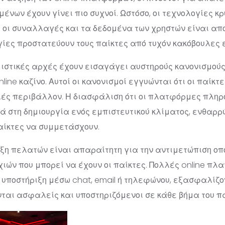
ένων έχουν γίνει πιο συχνοί. Ωστόσο, οι τεχνολογίες 
ι οι συναλλαγές και τα δεδομένα των χρηστών είναι α
γίες προστατεύουν τους παίκτες από τυχόν κακόβουλες 
μιστικές αρχές έχουν εισαγάγει αυστηρούς κανονισμούς
line καζίνο. Αυτοί οι κανονισμοί εγγυώνται ότι οι παίκτ
ές περιβάλλον. Η διασφάλιση ότι οι πλατφόρμες πληρ
ά στη δημιουργία ενός εμπιστευτικού κλίματος, ενθαρρ
αίκτες να συμμετάσχουν.
ιξη πελατών είναι απαραίτητη για την αντιμετώπιση ο
ιών που μπορεί να έχουν οι παίκτες. Πολλές online πλ
υποστήριξη μέσω chat, email ή τηλεφώνου, εξασφαλίζον
ται ασφαλείς και υποστηριζόμενοι σε κάθε βήμα του πα