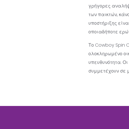
γρήγορες αναλήψ
των παικτών, κάν
υποστήριξης είνα
οποιαδήποτε ερώ
Το Cowboy Spin 
ολοκληρωμένο οι
υπευθυνότητα. Οι
συμμετέχουν σε 