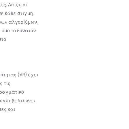
ς. Αυτές οι
ε κάθε στιγμή,
νων αλγορίθμων,
 όσο το δυνατόν
στο
ότητας (AR) έχει
ς τις
πραγματικό
λογία βελτιώνει
μες και