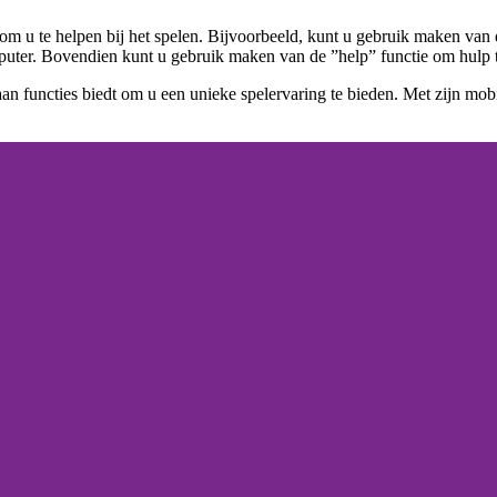
s om u te helpen bij het spelen. Bijvoorbeeld, kunt u gebruik maken van
ter. Bovendien kunt u gebruik maken van de ”help” functie om hulp te 
aan functies biedt om u een unieke spelervaring te bieden. Met zijn mo