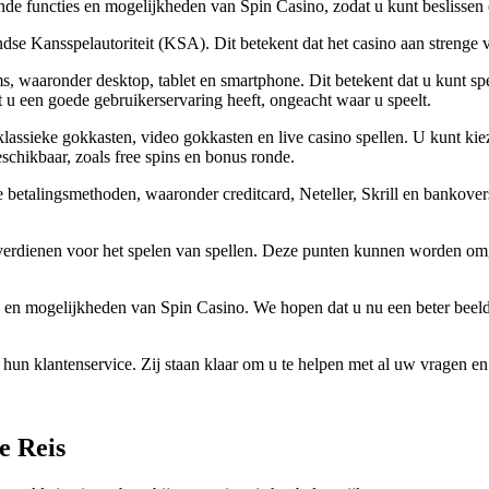
nde functies en mogelijkheden van Spin Casino, zodat u kunt beslissen of
dse Kansspelautoriteit (KSA). Dit betekent dat het casino aan strenge v
s, waaronder desktop, tablet en smartphone. Dit betekent dat u kunt sp
 u een goede gebruikerservaring heeft, ongeacht waar u speelt.
assieke gokkasten, video gokkasten en live casino spellen. U kunt kiezen
schikbaar, zoals free spins en bonus ronde.
betalingsmethoden, waaronder creditcard, Neteller, Skrill en bankovers
erdienen voor het spelen van spellen. Deze punten kunnen worden omgez
 en mogelijkheden van Spin Casino. We hopen dat u nu een beter beeld h
hun klantenservice. Zij staan klaar om u te helpen met al uw vragen e
e Reis