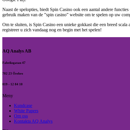
Naast de spelopties, biedt Spin Casino ook een aantal andere functie
gebruik maken van de ”spin casino” website om te spelen op uw compu
Om te sluiten, is Spin Casino een unieke gokkast die een breed scala 
registreer u zich vandaag nog en begin met het spelen!
AQ Analys AB
Fabriksgatan 47
702 23 Örebro
019 - 12 84 10
Meny
Kundcase
White Papers
Om oss
Kontakta AQ Analys