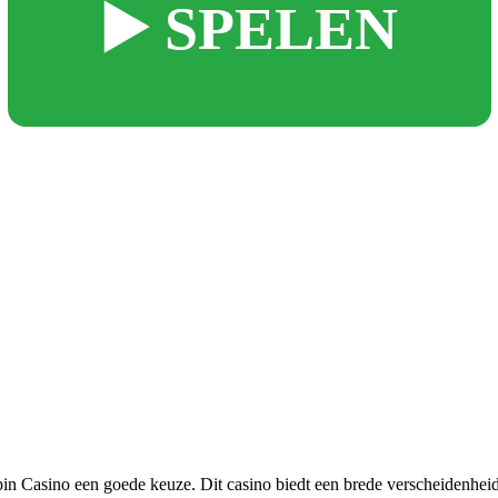
▶️ SPELEN
Spin Casino een goede keuze. Dit casino biedt een brede verscheidenhei