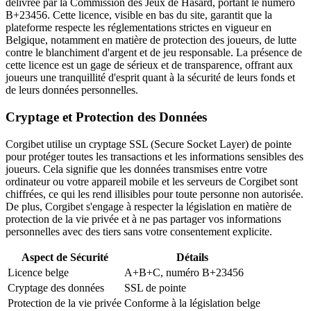
délivrée par la Commission des Jeux de Hasard, portant le numéro
B+23456. Cette licence, visible en bas du site, garantit que la
plateforme respecte les réglementations strictes en vigueur en
Belgique, notamment en matière de protection des joueurs, de lutte
contre le blanchiment d'argent et de jeu responsable. La présence de
cette licence est un gage de sérieux et de transparence, offrant aux
joueurs une tranquillité d'esprit quant à la sécurité de leurs fonds et
de leurs données personnelles.
Cryptage et Protection des Données
Corgibet utilise un cryptage SSL (Secure Socket Layer) de pointe
pour protéger toutes les transactions et les informations sensibles des
joueurs. Cela signifie que les données transmises entre votre
ordinateur ou votre appareil mobile et les serveurs de Corgibet sont
chiffrées, ce qui les rend illisibles pour toute personne non autorisée.
De plus, Corgibet s'engage à respecter la législation en matière de
protection de la vie privée et à ne pas partager vos informations
personnelles avec des tiers sans votre consentement explicite.
Aspect de Sécurité
Détails
Licence belge
A+B+C, numéro B+23456
Cryptage des données
SSL de pointe
Protection de la vie privée
Conforme à la législation belge