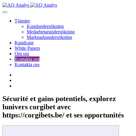
Tjänster
Kundundersökning
Medarbetarundersökning
Marknadsundersökning
Kundcase
White Papers
Om oss
Kontakta oss
Kontakta oss
Sécurité et gains potentiels, explorez
lunivers corgibet avec
https://corgibets.be/ et ses opportunités