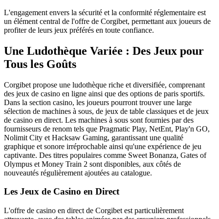
L'engagement envers la sécurité et la conformité réglementaire est
un élément central de l'offre de Corgibet, permettant aux joueurs de
profiter de leurs jeux préférés en toute confiance.
Une Ludothèque Variée : Des Jeux pour
Tous les Goûts
Corgibet propose une ludothèque riche et diversifiée, comprenant
des jeux de casino en ligne ainsi que des options de paris sportifs.
Dans la section casino, les joueurs pourront trouver une large
sélection de machines à sous, de jeux de table classiques et de jeux
de casino en direct. Les machines à sous sont fournies par des
fournisseurs de renom tels que Pragmatic Play, NetEnt, Play'n GO,
Nolimit City et Hacksaw Gaming, garantissant une qualité
graphique et sonore irréprochable ainsi qu'une expérience de jeu
captivante. Des titres populaires comme Sweet Bonanza, Gates of
Olympus et Money Train 2 sont disponibles, aux côtés de
nouveautés régulièrement ajoutées au catalogue.
Les Jeux de Casino en Direct
L'offre de casino en direct de Corgibet est particulièrement