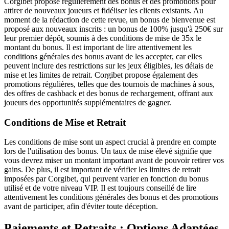
Corgibet propose régulièrement des bonus et des promotions pour
attirer de nouveaux joueurs et fidéliser les clients existants. Au
moment de la rédaction de cette revue, un bonus de bienvenue est
proposé aux nouveaux inscrits : un bonus de 100% jusqu'à 250€ sur
leur premier dépôt, soumis à des conditions de mise de 35x le
montant du bonus. Il est important de lire attentivement les
conditions générales des bonus avant de les accepter, car elles
peuvent inclure des restrictions sur les jeux éligibles, les délais de
mise et les limites de retrait. Corgibet propose également des
promotions régulières, telles que des tournois de machines à sous,
des offres de cashback et des bonus de rechargement, offrant aux
joueurs des opportunités supplémentaires de gagner.
Conditions de Mise et Retrait
Les conditions de mise sont un aspect crucial à prendre en compte
lors de l'utilisation des bonus. Un taux de mise élevé signifie que
vous devrez miser un montant important avant de pouvoir retirer vos
gains. De plus, il est important de vérifier les limites de retrait
imposées par Corgibet, qui peuvent varier en fonction du bonus
utilisé et de votre niveau VIP. Il est toujours conseillé de lire
attentivement les conditions générales des bonus et des promotions
avant de participer, afin d'éviter toute déception.
Paiements et Retraits : Options Adaptées