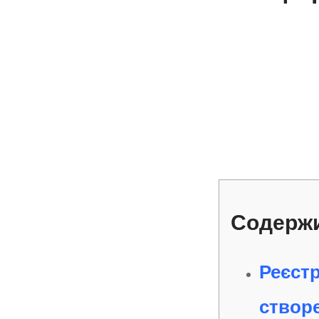
Содерж
Реєстр
створ