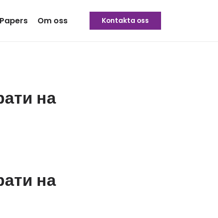
 Papers
Om oss
Kontakta oss
рати на
рати на