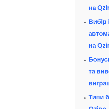
на Qzi
Вибір 
автома
на Qzi
Бонуси
та ви
виграш
Типи б