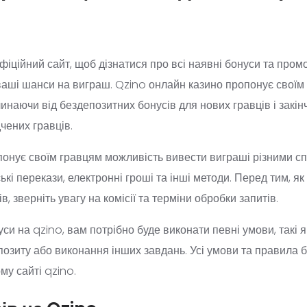
фіційний сайт, щоб дізнатися про всі наявні бонуси та промо
ваші шанси на виграш. Qzino онлайн казино пропонує свої
чинаючи від бездепозитних бонусів для нових гравців і закі
чених гравців.
понує своїм гравцям можливість вивести виграші різними с
кі перекази, електронні гроші та інші методи. Перед тим, я
, зверніть увагу на комісії та терміни обробки запитів.
и на qzino, вам потрібно буде виконати певні умови, такі я
позиту або виконання інших завдань. Усі умови та правила 
му сайті qzino.