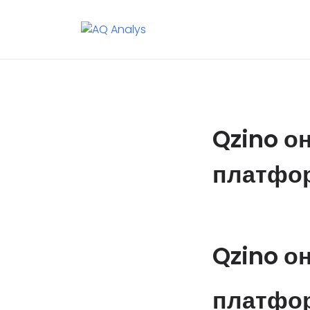
Qzino он
платфо
Qzino он
платфо