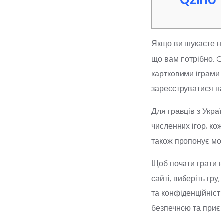
Qzino
Якщо ви шукаєте н
що вам потрібно. Q
картковими іграми
зареєструватися на
Для гравців з Укра
численних ігор, ко
також пропонує моб
Щоб почати грати 
сайті, виберіть гр
та конфіденційніст
безпечною та при