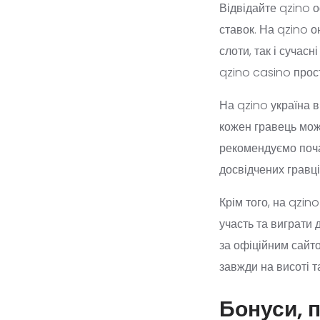
Відвідайте qzino о
ставок. На qzino о
слоти, так і сучас
qzino casino прост
На qzino україна в
кожен гравець може
рекомендуємо почат
досвідчених гравці
Крім того, на qzin
участь та виграти 
за офіційним сайто
завжди на висоті т
Бонуси, 