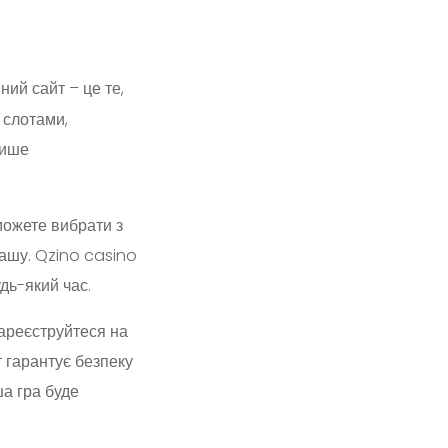
ний сайт – це те,
 слотами,
лише
можете вибрати з
рашу. Qzino casino
дь-який час.
Зареєструйтеся на
т гарантує безпеку
ша гра буде