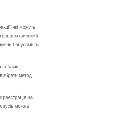
акції, які можуть
м гравцям широкий
нчуючи бонусами за
пособами,
к вибрати метод
к реєстрація на
бонусів можна