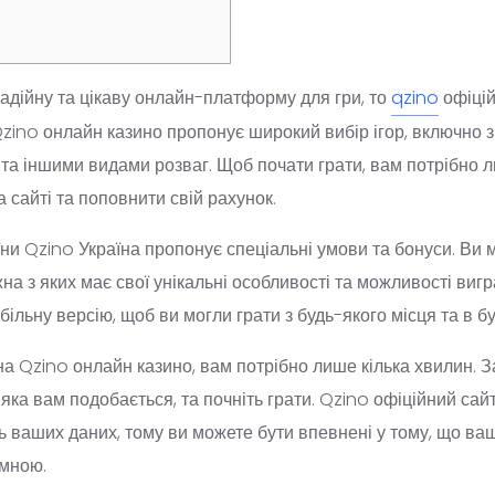
адійну та цікаву онлайн-платформу для гри, то
qzino
офіцій
zino онлайн казино пропонує широкий вибір ігор, включно з
 та іншими видами розваг. Щоб почати грати, вам потрібно 
 сайті та поповнити свій рахунок.
їни Qzino Україна пропонує спеціальні умови та бонуси. Ви 
жна з яких має свої унікальні особливості та можливості виг
ільну версію, щоб ви могли грати з будь-якого місця та в бу
на Qzino онлайн казино, вам потрібно лише кілька хвилин. 
у, яка вам подобається, та почніть грати. Qzino офіційний сай
ь ваших даних, тому ви можете бути впевнені у тому, що ва
ємною.