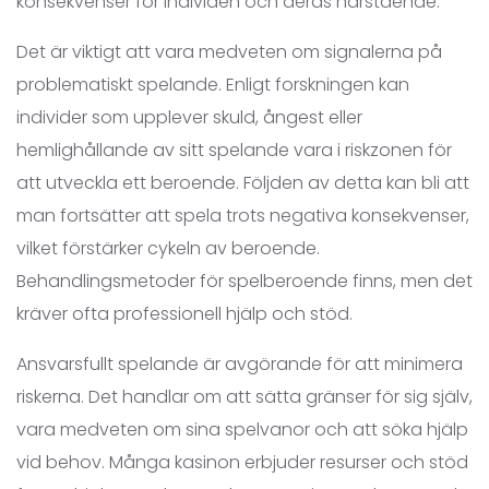
konsekvenser för individen och deras närstående.
Det är viktigt att vara medveten om signalerna på
problematiskt spelande. Enligt forskningen kan
individer som upplever skuld, ångest eller
hemlighållande av sitt spelande vara i riskzonen för
att utveckla ett beroende. Följden av detta kan bli att
man fortsätter att spela trots negativa konsekvenser,
vilket förstärker cykeln av beroende.
Behandlingsmetoder för spelberoende finns, men det
kräver ofta professionell hjälp och stöd.
Ansvarsfullt spelande är avgörande för att minimera
riskerna. Det handlar om att sätta gränser för sig själv,
vara medveten om sina spelvanor och att söka hjälp
vid behov. Många kasinon erbjuder resurser och stöd