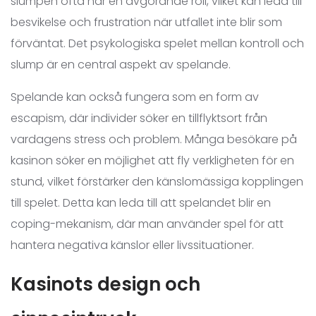
slumpen ofta har en avgörande roll, vilket kan leda till
besvikelse och frustration när utfallet inte blir som
förväntat. Det psykologiska spelet mellan kontroll och
slump är en central aspekt av spelande.
Spelande kan också fungera som en form av
escapism, där individer söker en tillflyktsort från
vardagens stress och problem. Många besökare på
kasinon söker en möjlighet att fly verkligheten för en
stund, vilket förstärker den känslomässiga kopplingen
till spelet. Detta kan leda till att spelandet blir en
coping-mekanism, där man använder spel för att
hantera negativa känslor eller livssituationer.
Kasinots design och