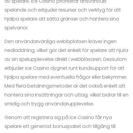
av spelare. Ice Casino prioriterar ansvarsfullt
spelande och erbjuder resurser och verktyg för att
hjälpa spelare att sätta gränser och hantera sina
spelvanor.
Den användarvänliga webbplatsen kräver ingen
nedladdning, vilket gör det enkelt för spelare att njuta
av sin spelupplevelse direkt i webbläsaren. Dessutom
erbjuder Ice Casino dygnet runt kundsupport för att
hjälpa spelare med eventuella frågor eller bekymmer.
Med flera betalningsmetoder är det också enkelt att
hantera sina insättningar och uttag, vilket bidrar till en
smidig och trygg användarupplevelse.
Genom att registrera sig på Ice Casino får nya
spelare ett generöst bonuspaket och tillgång till