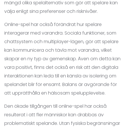
mängd olika spelalternativ som gör att spelare kan
välja enligt sina preferenser och risknivåer.
Online-spel har också förändrat hur spelare
interagerar med varandra. Sociala funktioner, som
chattsystem och multiplayer-lägen, gör att spelare
kan kommunicera och tävla mot varandra, vilket
skapar en ny typ av gemenskap. Även om detta kan
vara positivt, finns det också en risk att den digitala
interaktionen kan leda till en känsla av isolering om
spelandet blir för ensamt. Balans är avgörande för
att upprätthålla en hälsosam spelupplevelse.
Den ökade tillgången till online-spel har också
resulterat i att fler människor kan drabbas av
problematiskt spelande. Utan fysiska begränsningar