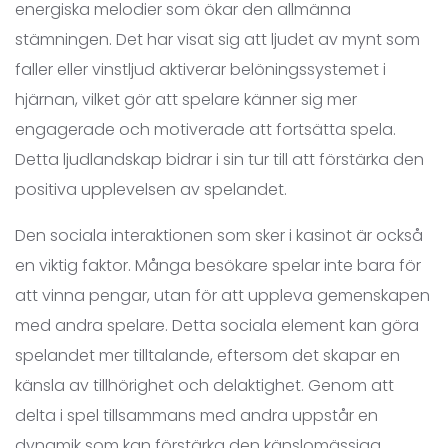
energiska melodier som ökar den allmänna
stämningen. Det har visat sig att ljudet av mynt som
faller eller vinstljud aktiverar belöningssystemet i
hjärnan, vilket gör att spelare känner sig mer
engagerade och motiverade att fortsätta spela.
Detta ljudlandskap bidrar i sin tur till att förstärka den
positiva upplevelsen av spelandet.
Den sociala interaktionen som sker i kasinot är också
en viktig faktor. Många besökare spelar inte bara för
att vinna pengar, utan för att uppleva gemenskapen
med andra spelare. Detta sociala element kan göra
spelandet mer tilltalande, eftersom det skapar en
känsla av tillhörighet och delaktighet. Genom att
delta i spel tillsammans med andra uppstår en
dynamik som kan förstärka den känslomässiga