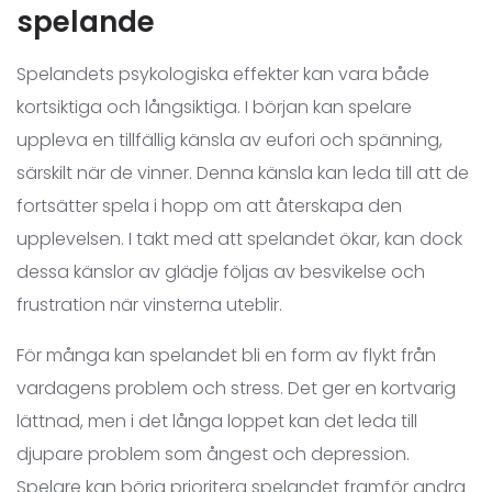
spelande
Spelandets psykologiska effekter kan vara både
kortsiktiga och långsiktiga. I början kan spelare
uppleva en tillfällig känsla av eufori och spänning,
särskilt när de vinner. Denna känsla kan leda till att de
fortsätter spela i hopp om att återskapa den
upplevelsen. I takt med att spelandet ökar, kan dock
dessa känslor av glädje följas av besvikelse och
frustration när vinsterna uteblir.
För många kan spelandet bli en form av flykt från
vardagens problem och stress. Det ger en kortvarig
lättnad, men i det långa loppet kan det leda till
djupare problem som ångest och depression.
Spelare kan börja prioritera spelandet framför andra