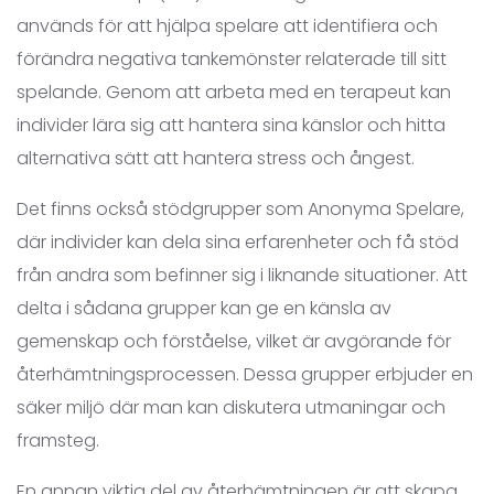
används för att hjälpa spelare att identifiera och
förändra negativa tankemönster relaterade till sitt
spelande. Genom att arbeta med en terapeut kan
individer lära sig att hantera sina känslor och hitta
alternativa sätt att hantera stress och ångest.
Det finns också stödgrupper som Anonyma Spelare,
där individer kan dela sina erfarenheter och få stöd
från andra som befinner sig i liknande situationer. Att
delta i sådana grupper kan ge en känsla av
gemenskap och förståelse, vilket är avgörande för
återhämtningsprocessen. Dessa grupper erbjuder en
säker miljö där man kan diskutera utmaningar och
framsteg.
En annan viktig del av återhämtningen är att skapa