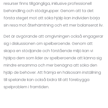
resurser finns tillgängliga, inklusive professionell
behandling och stödgrupper. Genom att ta det
första steget mot att söka hjälp kan individen börja
sin resa mot återhämtning och ett mer balanserat liv.
Det är avgörande att omgivningen också engagerar
sig i diskussionen om spelberoende. Genom att
skapa en stödjande och förstående miljö kan vi
hjälpa dem som lider av spelberoende att känna sig
mindre ensamma och mer benägna att söka den
hjälp de behöver. Att främja en hälsosam inställning
till spelande kan också bidra till att förebygga
spelproblem i framtiden.