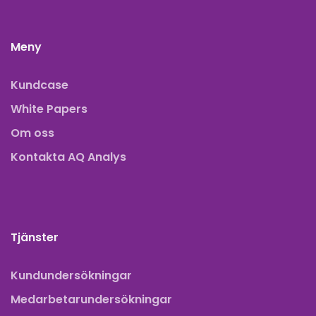
Meny
Kundcase
White Papers
Om oss
Kontakta AQ Analys
Tjänster
Kundundersökningar
Medarbetarundersökningar