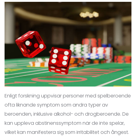
Enligt forskning uppvisar personer med spelberoende
ofta liknande symptom som andra typer av
beroenden, inklusive alkohol- och drogberoende. De
kan uppleva abstinenssymptom när de inte spelar,
vilket kan manifestera sig som irritabilitet och ångest.