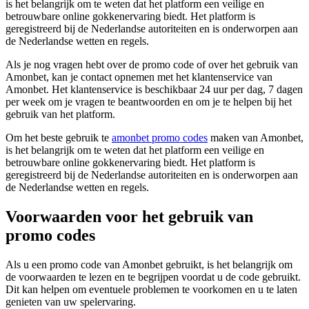
is het belangrijk om te weten dat het platform een veilige en
betrouwbare online gokkenervaring biedt. Het platform is
geregistreerd bij de Nederlandse autoriteiten en is onderworpen aan
de Nederlandse wetten en regels.
Als je nog vragen hebt over de promo code of over het gebruik van
Amonbet, kan je contact opnemen met het klantenservice van
Amonbet. Het klantenservice is beschikbaar 24 uur per dag, 7 dagen
per week om je vragen te beantwoorden en om je te helpen bij het
gebruik van het platform.
Om het beste gebruik te
amonbet promo codes
maken van Amonbet,
is het belangrijk om te weten dat het platform een veilige en
betrouwbare online gokkenervaring biedt. Het platform is
geregistreerd bij de Nederlandse autoriteiten en is onderworpen aan
de Nederlandse wetten en regels.
Voorwaarden voor het gebruik van
promo codes
Als u een promo code van Amonbet gebruikt, is het belangrijk om
de voorwaarden te lezen en te begrijpen voordat u de code gebruikt.
Dit kan helpen om eventuele problemen te voorkomen en u te laten
genieten van uw spelervaring.