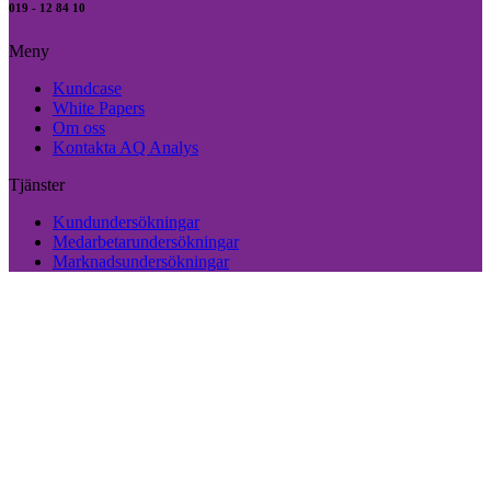
019 - 12 84 10
Meny
Kundcase
White Papers
Om oss
Kontakta AQ Analys
Tjänster
Kundundersökningar
Medarbetarundersökningar
Marknadsundersökningar