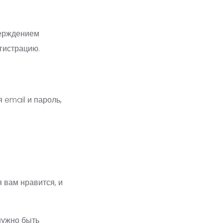
верждением
егистрацию.
 email и пароль,
я вам нравится, и
нужно быть