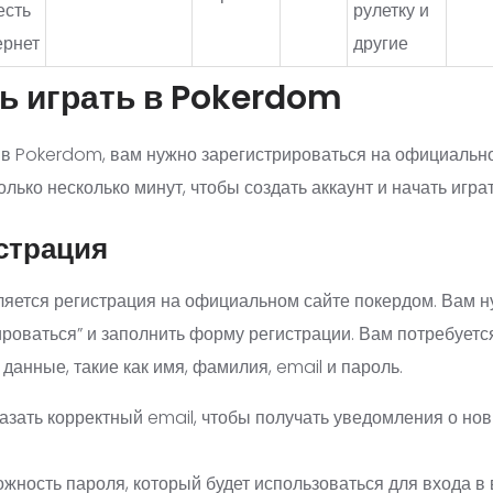
есть
рулетку и
ернет
другие
ть играть в Pokerdom
 в Pokerdom, вам нужно зарегистрироваться на официальн
лько несколько минут, чтобы создать аккаунт и начать играт
истрация
ется регистрация на официальном сайте покердом. Вам ну
ироваться” и заполнить форму регистрации. Вам потребуетс
данные, такие как имя, фамилия, email и пароль.
азать корректный email, чтобы получать уведомления о н
жность пароля, который будет использоваться для входа в 