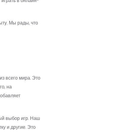
 играть в онлайн-
ту. Мы рады, что
з всего мира. Это
го, на
добавляет
ый выбор игр. Наш
ку и другие. Это