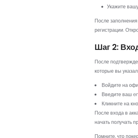
Укажите вашу
После заполнения
регистрации. Откр
Шаг 2: Вхо
После подтвержден
которые вы указал
Войдите на офи
Введите ваш em
Кликните на кно
После входа в акка
начать получать п
Помните, что поке