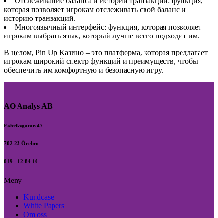
Отслеживание баланса и истории транзакций: функция,
которая позволяет игрокам отслеживать свой баланс и
историю транзакций.
Многоязычный интерфейс: функция, которая позволяет
игрокам выбрать язык, который лучше всего подходит им.
В целом, Pin Up Казино – это платформа, которая предлагает
игрокам широкий спектр функций и преимуществ, чтобы
обеспечить им комфортную и безопасную игру.
AQ Analys AB
Fabriksgatan 47
702 23 Örebro
019 - 12 84 10
Meny
Kundcase
White Papers
Om oss