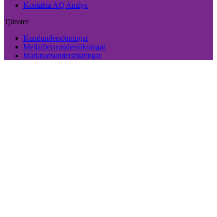
Kontakta AQ Analys
Tjänster
Kundundersökningar
Medarbetarundersökningar
Marknadsundersökningar