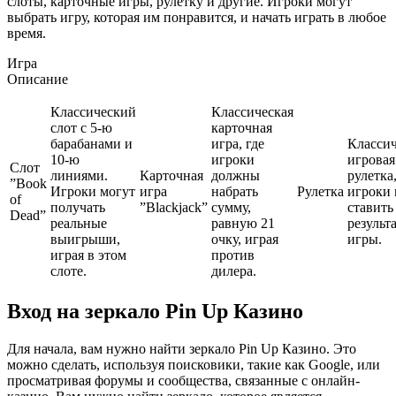
слоты, карточные игры, рулетку и другие. Игроки могут
выбрать игру, которая им понравится, и начать играть в любое
время.
Игра
Описание
Классический
Классическая
слот с 5-ю
карточная
барабанами и
игра, где
Классич
10-ю
игроки
игровая
Слот
линиями.
Карточная
должны
рулетка,
”Book
Игроки могут
игра
набрать
Рулетка
игроки 
of
получать
”Blackjack”
сумму,
ставить
Dead”
реальные
равную 21
результ
выигрыши,
очку, играя
игры.
играя в этом
против
слоте.
дилера.
Вход на зеркало Pin Up Казино
Для начала, вам нужно найти зеркало Pin Up Казино. Это
можно сделать, используя поисковики, такие как Google, или
просматривая форумы и сообщества, связанные с онлайн-