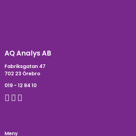
AQ Analys AB
Fabriksgatan 47
702 23 Örebro
019 - 12 84 10
Meny