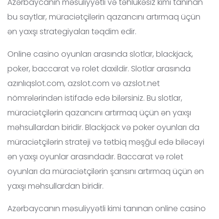
Azərbaycanın məsuliyyətli və təhlükəsiz kimi tanınan
bu saytlar, müraciətçilərin qazancını artırmaq üçün
ən yaxşı strategiyaları təqdim edir.
Online casino oyunları arasında slotlar, blackjack,
poker, baccarat və rolet daxildir. Slotlar arasında
azınlıqslot.com, azslot.com və azslot.net
nömrələrindən istifadə edə bilərsiniz. Bu slotlar,
müraciətçilərin qazancını artırmaq üçün ən yaxşı
məhsullardan biridir. Blackjack və poker oyunları da
müraciətçilərin strateji və tətbiq məşğul edə biləcəyi
ən yaxşı oyunlar arasındadır. Baccarat və rolet
oyunları da müraciətçilərin şansını artırmaq üçün ən
yaxşı məhsullardan biridir.
Azərbaycanın məsuliyyətli kimi tanınan online casino