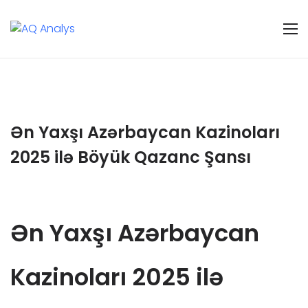
Ən Yaxşı Azərbaycan Kazinoları
2025 ilə Böyük Qazanc Şansı
Ən Yaxşı Azərbaycan
Kazinoları 2025 ilə