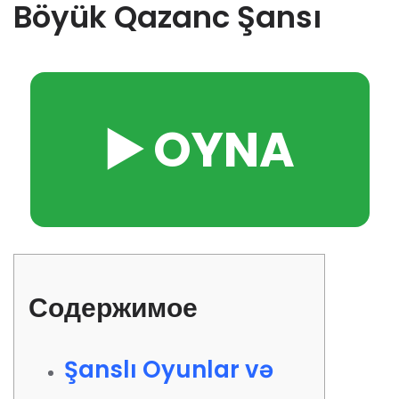
Böyük Qazanc Şansı
▶️ OYNA
Содержимое
Şanslı Oyunlar və