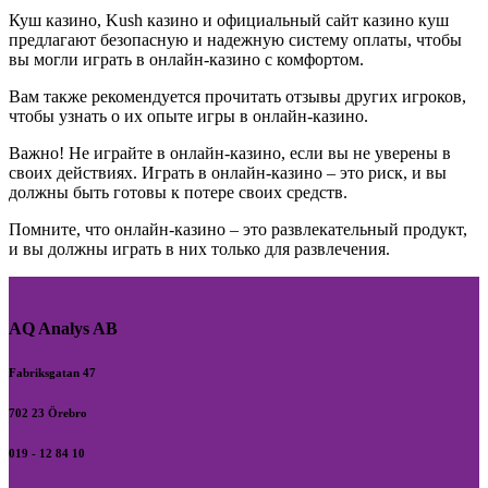
Куш казино, Kush казино и официальный сайт казино куш
предлагают безопасную и надежную систему оплаты, чтобы
вы могли играть в онлайн-казино с комфортом.
Вам также рекомендуется прочитать отзывы других игроков,
чтобы узнать о их опыте игры в онлайн-казино.
Важно! Не играйте в онлайн-казино, если вы не уверены в
своих действиях. Играть в онлайн-казино – это риск, и вы
должны быть готовы к потере своих средств.
Помните, что онлайн-казино – это развлекательный продукт,
и вы должны играть в них только для развлечения.
AQ Analys AB
Fabriksgatan 47
702 23 Örebro
019 - 12 84 10