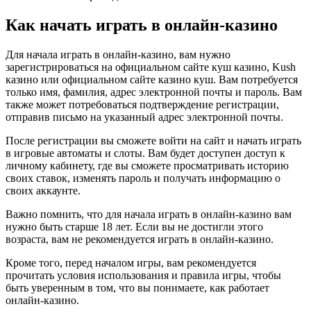
Как начать играть в онлайн-казино
Для начала играть в онлайн-казино, вам нужно
зарегистрироваться на официальном сайте куш казино, Kush
казино или официальном сайте казино куш. Вам потребуется
только имя, фамилия, адрес электронной почты и пароль. Вам
также может потребоваться подтверждение регистрации,
отправив письмо на указанный адрес электронной почты.
После регистрации вы сможете войти на сайт и начать играть
в игровые автоматы и слоты. Вам будет доступен доступ к
личному кабинету, где вы сможете просматривать историю
своих ставок, изменять пароль и получать информацию о
своих аккаунте.
Важно помнить, что для начала играть в онлайн-казино вам
нужно быть старше 18 лет. Если вы не достигли этого
возраста, вам не рекомендуется играть в онлайн-казино.
Кроме того, перед началом игры, вам рекомендуется
прочитать условия использования и правила игры, чтобы
быть уверенным в том, что вы понимаете, как работает
онлайн-казино.