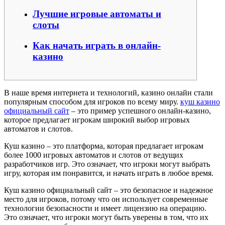
Лучшие игровые автоматы и
слоты
Как начать играть в онлайн-
казино
В наше время интернета и технологий, казино онлайн стали
популярным способом для игроков по всему миру.
куш казино
официальный сайт
– это пример успешного онлайн-казино,
которое предлагает игрокам широкий выбор игровых
автоматов и слотов.
Куш казино – это платформа, которая предлагает игрокам
более 1000 игровых автоматов и слотов от ведущих
разработчиков игр. Это означает, что игроки могут выбрать
игру, которая им понравится, и начать играть в любое время.
Куш казино официальный сайт – это безопасное и надежное
место для игроков, потому что он использует современные
технологии безопасности и имеет лицензию на операцию.
Это означает, что игроки могут быть уверены в том, что их