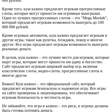
000 рублей.
Кроме того, куш казино предлагает игрокам прогрессивные
слоты, которые могут принести им огромные выигрыши.
Один из лучших прогрессивных слотов – это ”Mega Moolah”,
который предлагает игрокам возможность выиграть до 100
000 000 рублей.
Кроме игровых автоматов, куш казино предлагает игрокам и
другие игры, такие как рулетка, блэкджек, покер и многое
другое. Все игры предлагают игрокам возможность выиграть
реальные деньги.
В целом, куш казино – это лучшее место для игроков, которые
ищут игры, которые могут принести им удачу и богатство.
Сайт предлагает игрокам широкий выбор игр, включая
классические слоты, видео-слоты, прогрессивные слоты и
многое другое.
Важно! Куш казино – это официальный сайт, который
предлагает игрокам безопасную и надежную игру. Все игры
на сайте проверены и лицензированы, что обеспечивает
игрокам безопасность и честность игры.
Не забывайте, что игра в казино – это риск, и игроки должны
быть готовы потерять деньги.