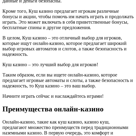
данные и деньги безопасны.
Кроме того, Куш казино предлагает игрокам различные
бонусы и акции, чтобы помочь им начать играть и продолжать
играть. Это может включать в себя приветственные бонусы,
бесплатные спины и другие предложения.
В целом, Куш казино – это отличный выбор для игроков,
которые ищут онлайн-казино, которое предлагает широкий
выбор игровых автоматов и слотов, а также безопасность и
надежность.
Куш казино – это лучший выбор для игроков!
Таким образом, если вы ищете онлайн-казино, которое
предлагает игровые автоматы и слоты, а также безопасность и
надежность, то Куш казино – это ваш выбор.
Начните играть сейчас и наслаждайтесь играми!
Преимущества онлайн-казино
Онлайн-казино, такие как куш казино, казино куш,
предлагают множество преимуществ перед традиционными
наземными казино. В первую очередь, это комфорт и