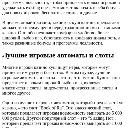
программы лояльности, чтобы привлекать новых игроков и
удерживать existing ones. Это может включать в себя бонусы
для новых игроков, бесплатные спины и другие.
В целом, онлайн-казино, такие как куш казино, предлагают
множество преимуществ перед традиционными наземными
казино. Они обеспечивают комфорт и удобство, более
широкий выбор игр, безопасность и конфиденциальность, а
также различные бонусы и программы лояльности.
Лучшие игровые автоматы и слоты
Многие игроки казино куш ищут игры, которые могут
принести им удачу и богатство. В этом случае, лучшие
игровые автоматы и слоты – это то, что нужно. Куш казино
предлагает игрокам широкий выбор игр, включая
классические слоты, видео-слоты, прогрессивные слоты и
многое другое.
Один из лучших игровых автоматов, который предлагает куш
казино, – это слот ”Book of Ra”. Это классический слот,
который предлагает игрокам возможность выиграть до 5 000
000 рублей. Другой популярный слот – это ”Sizzling Hot”,
который предлагает игрокам возможность выиграть до 1 000