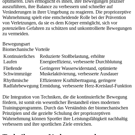
optimieren. Dies ermöglicht es ihnen, ihre Bewegungen präziser
auszuführen, ihre Balance zu verbessern und schneller auf
Veränderungen in ihrer Umgebung zu reagieren. Die propriozeptive
Wahrnehmung spielt eine entscheidende Rolle bei der Prävention
von Verletzungen, da sie es dem Körper ermöglicht, sich vor
potenziellen Gefahren zu schützen und unkontrollierte Bewegungen
zu vermeiden.
Bewegungsart
Biomechanische Vorteile
Kontinuierliches
Reduzierte Stoßbelastung, erhöhte
Laufen
Energieeffizienz, verbesserte Durchblutung
Fließende
Geringerer Wasserwiderstand, optimierte
Schwimmzüge
Muskelaktivierung, verbesserte Ausdauer
Rhythmische
Effizientere Kraftübertragung, geringere
Radfahrbewegung
Ermüdung, verbesserte Herz-Kreislauf-Funktion
Die Integration von Techniken, die die kontinuierliche Bewegung
fördern, ist somit ein wesentlicher Bestandteil eines modernen
Trainingsprogramms. Durch das Verständnis der biomechanischen
Prinzipien und die gezielte Schulung der propriozeptiven
Wahrnehmung können Sportler ihre Leistungsfähigkeit nachhaltig
verbessern und ihre sportlichen Ziele erreichen.