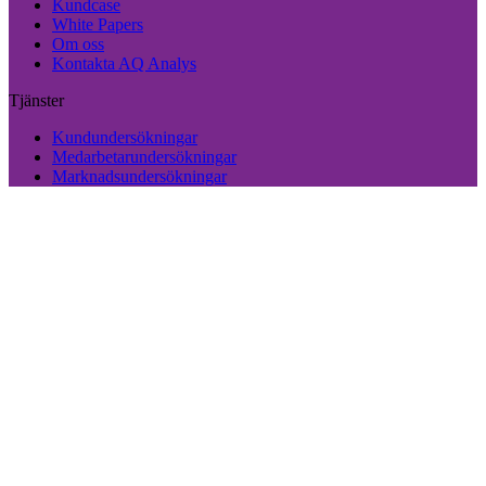
Kundcase
White Papers
Om oss
Kontakta AQ Analys
Tjänster
Kundundersökningar
Medarbetarundersökningar
Marknadsundersökningar