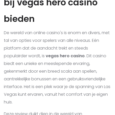
bij vegas hero casino
bieden
De wereld van online casino's is enorm en divers, met
tal van opties voor spelers van alle niveaus. Eén
platform dat de aandacht trekt en steeds
populairder wordt, is
vegas hero casino
. Dit casino
biedt een unieke en meeslepende ervaring,
gekenmerkt door een breed scala aan spellen,
aantrekkelijke bonussen en een gebruiksvriendelijke
interface. Het is een plek waar je de spanning van Las
Vegas kunt ervaren, vanuit het comfort van je eigen
huis.
Deze review duikt diep in de wereld van