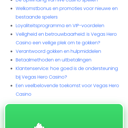
Welkomstbonus en promoties voor nieuwe en
bestaande spelers
Loyaliteitsprogramma en VIP-voordelen
Veiligheid en betrouwbaarheid: is Vegas Hero
Casino een veilige plek om te gokken?
Verantwoord gokken en hulpmiddelen
Betaalmethoden en uitbetalingen
Klantenservice: hoe goed is de ondersteuning
bij Vegas Hero Casino?
Een veelbelovende toekomst voor Vegas Hero
Casino
🔥