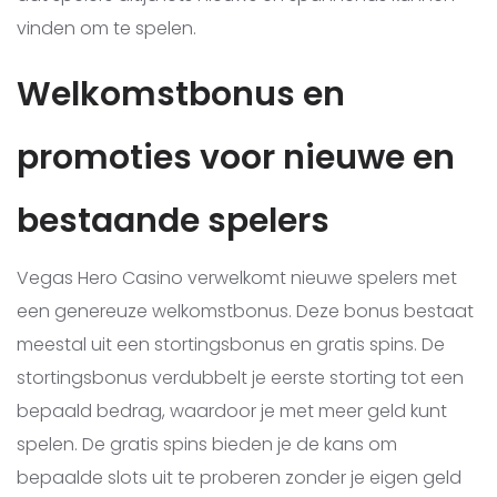
vinden om te spelen.
Welkomstbonus en
promoties voor nieuwe en
bestaande spelers
Vegas Hero Casino verwelkomt nieuwe spelers met
een genereuze welkomstbonus. Deze bonus bestaat
meestal uit een stortingsbonus en gratis spins. De
stortingsbonus verdubbelt je eerste storting tot een
bepaald bedrag, waardoor je met meer geld kunt
spelen. De gratis spins bieden je de kans om
bepaalde slots uit te proberen zonder je eigen geld