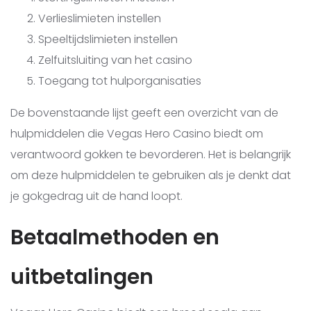
Verlieslimieten instellen
Speeltijdslimieten instellen
Zelfuitsluiting van het casino
Toegang tot hulporganisaties
De bovenstaande lijst geeft een overzicht van de
hulpmiddelen die Vegas Hero Casino biedt om
verantwoord gokken te bevorderen. Het is belangrijk
om deze hulpmiddelen te gebruiken als je denkt dat
je gokgedrag uit de hand loopt.
Betaalmethoden en
uitbetalingen