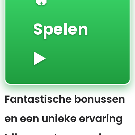
Spelen
▶️
Fantastische bonussen
en een unieke ervaring