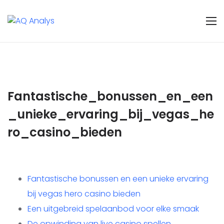
Fantastische_bonussen_en_een
_unieke_ervaring_bij_vegas_he
ro_casino_bieden
Fantastische bonussen en een unieke ervaring
bij vegas hero casino bieden
Een uitgebreid spelaanbod voor elke smaak
De opwinding van live casino spellen