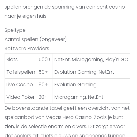
spellen brengen de spanning van een echt casino
naar je eigen huis.
Speltype
Aantal spellen (ongeveer)
Software Providers
Slots
500+
NetEnt, Microgaming, Play'n GO
Tafelspellen
50+
Evolution Gaming, NetEnt
Live Casino
80+
Evolution Gaming
Video Poker
20+
Microgaming, NetEnt
De bovenstaande tabel geeft een overzicht van het
spelaanbod van Vegas Hero Casino. Zoals je kunt
zien, is de selectie enorm en divers. Dit zorgt ervoor
dat spelers altijd iets nieuws en spannends kunnen