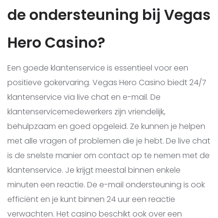
de ondersteuning bij Vegas
Hero Casino?
Een goede klantenservice is essentieel voor een
positieve gokervaring. Vegas Hero Casino biedt 24/7
klantenservice via live chat en e-mail. De
klantenservicemedewerkers zijn vriendelijk,
behulpzaam en goed opgeleid. Ze kunnen je helpen
met alle vragen of problemen die je hebt. De live chat
is de snelste manier om contact op te nemen met de
klantenservice. Je krijgt meestal binnen enkele
minuten een reactie. De e-mail ondersteuning is ook
efficiënt en je kunt binnen 24 uur een reactie
verwachten. Het casino beschikt ook over een