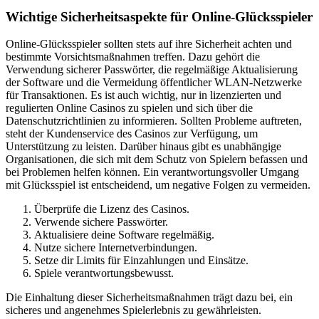
Wichtige Sicherheitsaspekte für Online-Glücksspieler
Online-Glücksspieler sollten stets auf ihre Sicherheit achten und
bestimmte Vorsichtsmaßnahmen treffen. Dazu gehört die
Verwendung sicherer Passwörter, die regelmäßige Aktualisierung
der Software und die Vermeidung öffentlicher WLAN-Netzwerke
für Transaktionen. Es ist auch wichtig, nur in lizenzierten und
regulierten Online Casinos zu spielen und sich über die
Datenschutzrichtlinien zu informieren. Sollten Probleme auftreten,
steht der Kundenservice des Casinos zur Verfügung, um
Unterstützung zu leisten. Darüber hinaus gibt es unabhängige
Organisationen, die sich mit dem Schutz von Spielern befassen und
bei Problemen helfen können. Ein verantwortungsvoller Umgang
mit Glücksspiel ist entscheidend, um negative Folgen zu vermeiden.
Überprüfe die Lizenz des Casinos.
Verwende sichere Passwörter.
Aktualisiere deine Software regelmäßig.
Nutze sichere Internetverbindungen.
Setze dir Limits für Einzahlungen und Einsätze.
Spiele verantwortungsbewusst.
Die Einhaltung dieser Sicherheitsmaßnahmen trägt dazu bei, ein
sicheres und angenehmes Spielerlebnis zu gewährleisten.