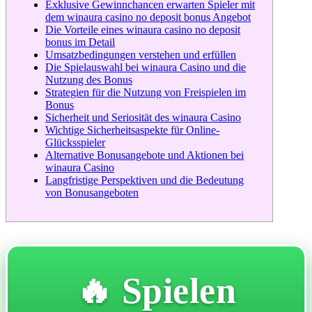
Exklusive Gewinnchancen erwarten Spieler mit
dem winaura casino no deposit bonus Angebot
Die Vorteile eines winaura casino no deposit
bonus im Detail
Umsatzbedingungen verstehen und erfüllen
Die Spielauswahl bei winaura Casino und die
Nutzung des Bonus
Strategien für die Nutzung von Freispielen im
Bonus
Sicherheit und Seriosität des winaura Casino
Wichtige Sicherheitsaspekte für Online-
Glücksspieler
Alternative Bonusangebote und Aktionen bei
winaura Casino
Langfristige Perspektiven und die Bedeutung
von Bonusangeboten
🔥 Spielen