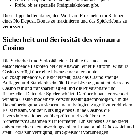
Prüfe, ob es spezielle Freispielaktionen gibt.
Diese Tipps helfen dabei, den Wert von Freispielen im Rahmen
eines No Deposit Bonus zu maximieren und das Spielerlebnis zu
verbessern.
Sicherheit und Seriosität des winaura
Casino
Die Sicherheit und Seriosität eines Online Casinos sind
entscheidende Faktoren bei der Auswahl einer Plattform. winaura
Casino verfügt über eine Lizenz einer anerkannten
Glücksspielbehörde, die sicherstellt, dass das Casino strenge
Auflagen und Standards einhält. Diese Lizenz garantiert, dass das
Casino fair und transparent agiert und die Privatsphäre und
finanziellen Daten der Spieler schützt. Darüber hinaus verwendet
winaura Casino modernste Verschlüsselungstechnologien, um die
Datenübertragung zu sichern und unbefugten Zugriff zu verhindern.
Es ist ratsam, vor der Nutzung eines Online Casinos die
Lizenzinformationen zu überprüfen und sich über die
Sicherheitsmaßnahmen zu informieren. Ein seriöses Casino bietet
außerdem einen verantwortungsvollen Umgang mit Glücksspiel und
stellt Tools zur Verfügung, um Spielsucht vorzubeugen.