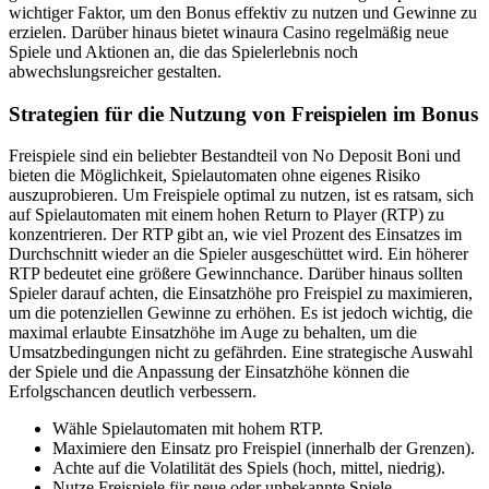
wichtiger Faktor, um den Bonus effektiv zu nutzen und Gewinne zu
erzielen. Darüber hinaus bietet winaura Casino regelmäßig neue
Spiele und Aktionen an, die das Spielerlebnis noch
abwechslungsreicher gestalten.
Strategien für die Nutzung von Freispielen im Bonus
Freispiele sind ein beliebter Bestandteil von No Deposit Boni und
bieten die Möglichkeit, Spielautomaten ohne eigenes Risiko
auszuprobieren. Um Freispiele optimal zu nutzen, ist es ratsam, sich
auf Spielautomaten mit einem hohen Return to Player (RTP) zu
konzentrieren. Der RTP gibt an, wie viel Prozent des Einsatzes im
Durchschnitt wieder an die Spieler ausgeschüttet wird. Ein höherer
RTP bedeutet eine größere Gewinnchance. Darüber hinaus sollten
Spieler darauf achten, die Einsatzhöhe pro Freispiel zu maximieren,
um die potenziellen Gewinne zu erhöhen. Es ist jedoch wichtig, die
maximal erlaubte Einsatzhöhe im Auge zu behalten, um die
Umsatzbedingungen nicht zu gefährden. Eine strategische Auswahl
der Spiele und die Anpassung der Einsatzhöhe können die
Erfolgschancen deutlich verbessern.
Wähle Spielautomaten mit hohem RTP.
Maximiere den Einsatz pro Freispiel (innerhalb der Grenzen).
Achte auf die Volatilität des Spiels (hoch, mittel, niedrig).
Nutze Freispiele für neue oder unbekannte Spiele.