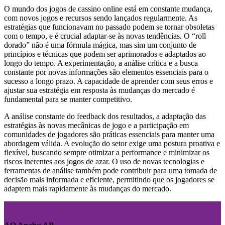
O mundo dos jogos de cassino online está em constante mudança,
com novos jogos e recursos sendo lançados regularmente. As
estratégias que funcionavam no passado podem se tornar obsoletas
com o tempo, e é crucial adaptar-se às novas tendências. O “roll
dorado” não é uma fórmula mágica, mas sim um conjunto de
princípios e técnicas que podem ser aprimorados e adaptados ao
longo do tempo. A experimentação, a análise crítica e a busca
constante por novas informações são elementos essenciais para o
sucesso a longo prazo. A capacidade de aprender com seus erros e
ajustar sua estratégia em resposta às mudanças do mercado é
fundamental para se manter competitivo.
A análise constante do feedback dos resultados, a adaptação das
estratégias às novas mecânicas de jogo e a participação em
comunidades de jogadores são práticas essenciais para manter uma
abordagem válida. A evolução do setor exige uma postura proativa e
flexível, buscando sempre otimizar a performance e minimizar os
riscos inerentes aos jogos de azar. O uso de novas tecnologias e
ferramentas de análise também pode contribuir para uma tomada de
decisão mais informada e eficiente, permitindo que os jogadores se
adaptem mais rapidamente às mudanças do mercado.