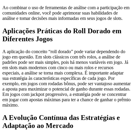
Ao combinar o uso de ferramentas de análise com a participação em
comunidades online, você pode aprimorar suas habilidades de
análise e tomar decisões mais informadas em seus jogos de slots.
Aplicações Práticas do Roll Dorado em
Diferentes Jogos
A aplicação do conceito “roll dorado” pode variar dependendo do
jogo em questão. Em slots clássicos com três rolos, a análise de
padrões pode ser mais simples, pois há menos variáveis em jogo. Já
em slots mais modernos com cinco ou mais rolos e recursos
especiais, a análise se torna mais complexa. É importante adaptar
sua estratégia às características específicas de cada jogo. Por
exemplo, em jogos com rodadas bônus, pode ser vantajoso aumentar
a aposta para maximizar o potencial de ganho durante essas rodadas.
Em jogos com jackpot progressivo, a estratégia pode se concentrar
em jogar com apostas máximas para ter a chance de ganhar o prêmio
máximo.
A Evolução Contínua das Estratégias e
Adaptação ao Mercado