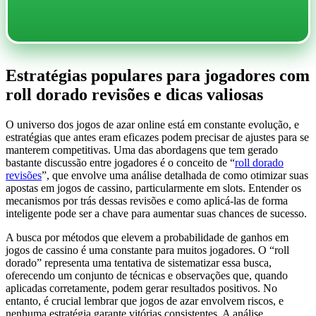
Estratégias populares para jogadores com
roll dorado revisões e dicas valiosas
O universo dos jogos de azar online está em constante evolução, e
estratégias que antes eram eficazes podem precisar de ajustes para se
manterem competitivas. Uma das abordagens que tem gerado
bastante discussão entre jogadores é o conceito de “
roll dorado
revisões
”, que envolve uma análise detalhada de como otimizar suas
apostas em jogos de cassino, particularmente em slots. Entender os
mecanismos por trás dessas revisões e como aplicá-las de forma
inteligente pode ser a chave para aumentar suas chances de sucesso.
A busca por métodos que elevem a probabilidade de ganhos em
jogos de cassino é uma constante para muitos jogadores. O “roll
dorado” representa uma tentativa de sistematizar essa busca,
oferecendo um conjunto de técnicas e observações que, quando
aplicadas corretamente, podem gerar resultados positivos. No
entanto, é crucial lembrar que jogos de azar envolvem riscos, e
nenhuma estratégia garante vitórias consistentes. A análise