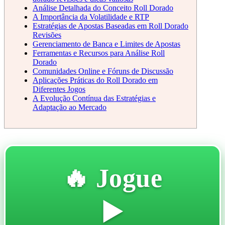
Análise Detalhada do Conceito Roll Dorado
A Importância da Volatilidade e RTP
Estratégias de Apostas Baseadas em Roll Dorado
Revisões
Gerenciamento de Banca e Limites de Apostas
Ferramentas e Recursos para Análise Roll
Dorado
Comunidades Online e Fóruns de Discussão
Aplicações Práticas do Roll Dorado em
Diferentes Jogos
A Evolução Contínua das Estratégias e
Adaptação ao Mercado
🔥 Jogue
▶️