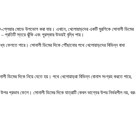
প্লেয়ার মোডে উপভোগ করা যায়। এখানে, খেলোয়াড়দের একটি মুরগিকে সোনালী ডিমের
প্রতিটি স্তরে ঝুঁকি এবং পুরস্কার উভয়ই বৃদ্ধি পায়।
 মধ্যে ফেলতে পারে। সোনালী ডিমের দিকে পৌঁছানোর পথে খেলোয়াড়দের বিভিন্ন বাধা
নালী ডিমের দিকে নিয়ে যেতে হয়। পথে খেলোয়াড়রা বিভিন্ন বোনাস সংগ্রহ করতে পারে,
র উপর প্রভাব ফেলে। সোনালী ডিমের দিকে যাত্রাটি কেবল ভাগ্যের উপর নির্ভরশীল নয়, বরং