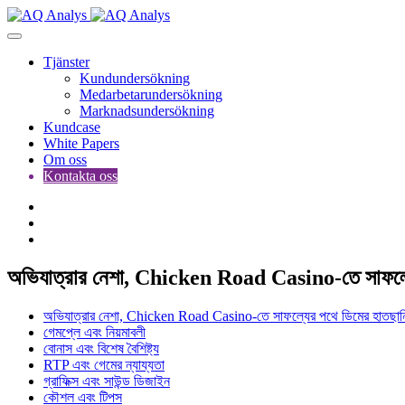
Tjänster
Kundundersökning
Medarbetarundersökning
Marknadsundersökning
Kundcase
White Papers
Om oss
Kontakta oss
অভিযাত্রার নেশা, Chicken Road Casino-তে সাফল্যের
অভিযাত্রার নেশা, Chicken Road Casino-তে সাফল্যের পথে ডিমের হাতছানি 
গেমপ্লে এবং নিয়মাবলী
বোনাস এবং বিশেষ বৈশিষ্ট্য
RTP এবং গেমের ন্যায্যতা
গ্রাফিক্স এবং সাউন্ড ডিজাইন
কৌশল এবং টিপস