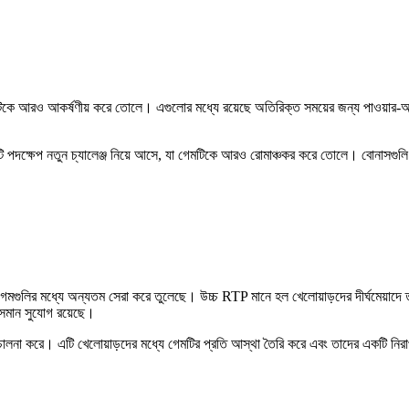
লেটিকে আরও আকর্ষণীয় করে তোলে। এগুলোর মধ্যে রয়েছে অতিরিক্ত সময়ের জন্য পাওয়ার-আ
টি পদক্ষেপ নতুন চ্যালেঞ্জ নিয়ে আসে, যা গেমটিকে আরও রোমাঞ্চকর করে তোলে। বোনাসগুলি
েমগুলির মধ্যে অন্যতম সেরা করে তুলেছে। উচ্চ RTP মানে হল খেলোয়াড়দের দীর্ঘমেয়াদে ত
র সমান সুযোগ রয়েছে।
পরিচালনা করে। এটি খেলোয়াড়দের মধ্যে গেমটির প্রতি আস্থা তৈরি করে এবং তাদের একটি