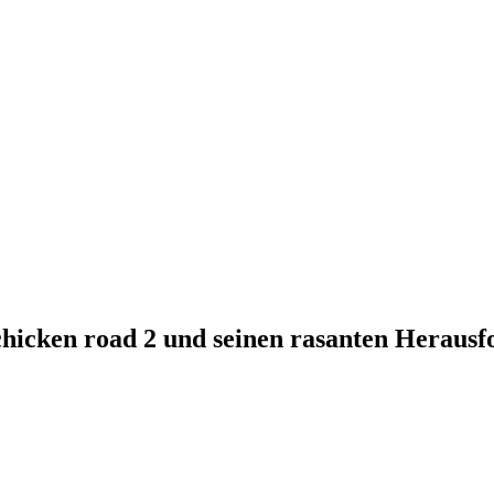
chicken road 2 und seinen rasanten Heraus