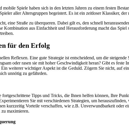
 mobile Spiele haben sich in den letzten Jahren zu einem festen Bestand
Spieler aller Altersgruppen begeistert. Es ist ein zeitloser Klassiker, d
ucht, eine Straße zu überqueren. Dabei gilt es, den schnell heranrasen
se Kombination aus Einfachheit und Herausforderung macht das Spiel so
treiben.
en für den Erfolg
hnellen Reflexen. Eine gute Strategie ist entscheidend, um die steigend
ngsam oder rasen sie mit hoher Geschwindigkeit heran? Gibt es feste I
in weiterer wichtiger Aspekt ist die Geduld. Zögern Sie nicht, auf eine
 sich unnötig zu gefährden.
ige fortgeschrittene Tipps und Tricks, die Ihnen helfen können, Ihre Pu
xperimentieren Sie mit verschiedenen Strategien, um herauszufinden, w
nen kurzzeitig Vorteile verschaffen, wie z.B. Unverwundbarkeit oder 
l zu maximieren.
querung