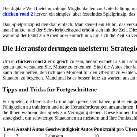
Die digitale Welt bietet unzählige Möglichkeiten zur Unterhaltung, und
chicken road 2
hervor, ein simples, aber fesselndes Spielprinzip, das 
Das Spielprinzip ist denkbar einfach: Man steuert ein Huhn, das vers
man Punkte, und der Schwierigkeitsgrad erhöht sich mit der Zeit. Die
während der Fahrt zur Arbeit oder einfach nur, um sich die Zeit zu ver
Die Herausforderungen meistern: Strategi
Um in
chicken road 2
erfolgreich zu sein, bedarf es mehr als nur sc
genau und versuchen Sie, Muster zu erkennen. Sind die Autos eher la
kann Ihnen helfen, den richtigen Moment für den Übertritt zu wählen. E
Situation zu begeben. Manchmal ist es besser, kurz zu warten, anstatt
Tipps und Tricks für Fortgeschrittene
Für Spieler, die bereits die Grundlagen gemeistert haben, gibt es ein
Fähigkeiten zu trainieren und neue Herausforderungen anzunehmen. E
die Ihnen während des Spiels zur Verfügung stehen. Diese können Ih
strategisch, um schwierige Situationen zu meistern und Ihre Punktzah
Level
Anzahl Autos
Geschwindigkeit Autos
Punktzahl pro Über
1
2
Langsam
10