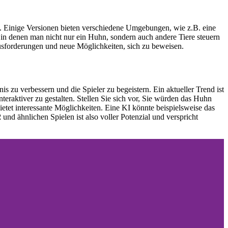
en. Einige Versionen bieten verschiedene Umgebungen, wie z.B. eine
 in denen man nicht nur ein Huhn, sondern auch andere Tiere steuern
rausforderungen und neue Möglichkeiten, sich zu beweisen.
is zu verbessern und die Spieler zu begeistern. Ein aktueller Trend ist
eraktiver zu gestalten. Stellen Sie sich vor, Sie würden das Huhn
ietet interessante Möglichkeiten. Eine KI könnte beispielsweise das
2
und ähnlichen Spielen ist also voller Potenzial und verspricht