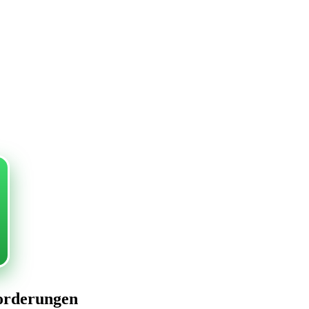
forderungen