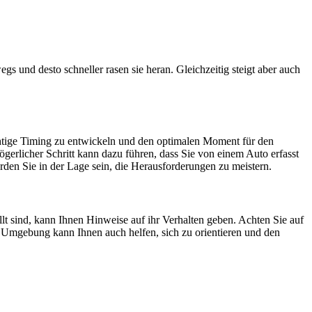
gs und desto schneller rasen sie heran. Gleichzeitig steigt aber auch
richtige Timing zu entwickeln und den optimalen Moment für den
ögerlicher Schritt kann dazu führen, dass Sie von einem Auto erfasst
erden Sie in der Lage sein, die Herausforderungen zu meistern.
llt sind, kann Ihnen Hinweise auf ihr Verhalten geben. Achten Sie auf
e Umgebung kann Ihnen auch helfen, sich zu orientieren und den