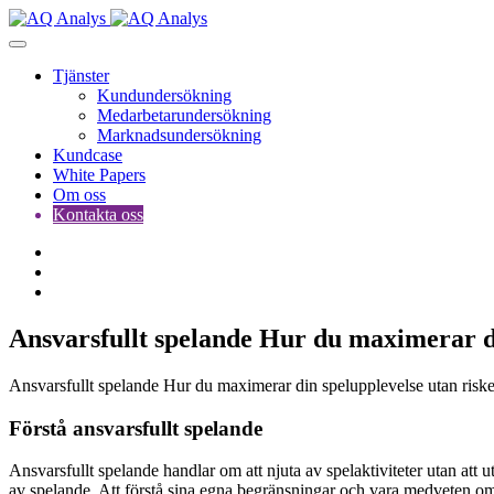
Tjänster
Kundundersökning
Medarbetarundersökning
Marknadsundersökning
Kundcase
White Papers
Om oss
Kontakta oss
Ansvarsfullt spelande Hur du maximerar di
Ansvarsfullt spelande Hur du maximerar din spelupplevelse utan riske
Förstå ansvarsfullt spelande
Ansvarsfullt spelande handlar om att njuta av spelaktiviteter utan att u
av spelande. Att förstå sina egna begränsningar och vara medveten om n