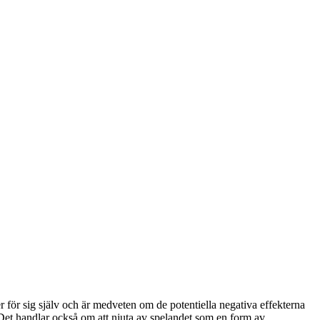
ser för sig själv och är medveten om de potentiella negativa effekterna
. Det handlar också om att njuta av spelandet som en form av