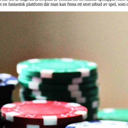
en fantastisk plattform där man kan finna ett stort utbud av spel, som