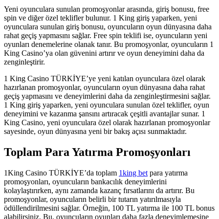
Yeni oyunculara sunulan promoşyonlar arasında, giriş bonusu, free
spin ve diğer özel teklifler bulunur. 1 King giriş yaparken, yeni
oyunculara sunulan giriş bonusu, oyuncuların oyun dünyasına daha
rahat geçiş yapmasını sağlar. Free spin teklifi ise, oyuncuların yeni
oyunları denemelerine olanak tanır. Bu promoşyonlar, oyuncuların 1
King Casino’ya olan güvenini artırır ve oyun deneyimini daha da
zenginleştirir.
1 King Casino TÜRKİYE’ye yeni katılan oyunculara özel olarak
hazırlanan promoşyonlar, oyuncuların oyun dünyasına daha rahat
geçiş yapmasını ve deneyimlerini daha da zenginleştirmesini sağlar.
1 King giriş yaparken, yeni oyunculara sunulan özel teklifler, oyun
deneyimini ve kazanma şansını artıracak çeşitli avantajlar sunar. 1
King Casino, yeni oyunculara özel olarak hazırlanan promoşyonlar
sayesinde, oyun dünyasına yeni bir bakış açısı sunmaktadır.
Toplam Para Yatırma Promoşyonları
1King Casino TÜRKİYE’da toplam
1king bet
para yatırma
promoşyonları, oyuncuların bankacılık deneyimlerini
kolaylaştırırken, aynı zamanda kazanç fırsatlarını da artırır. Bu
promoşyonlar, oyuncuların belirli bir tutarın yatırılmasıyla
ödüllendirilmesini sağlar. Örneğin, 100 TL yatırma ile 100 TL bonus
alabilirsiniz. Bu, oyuncuların oyunları daha fazla deneyimlemesine