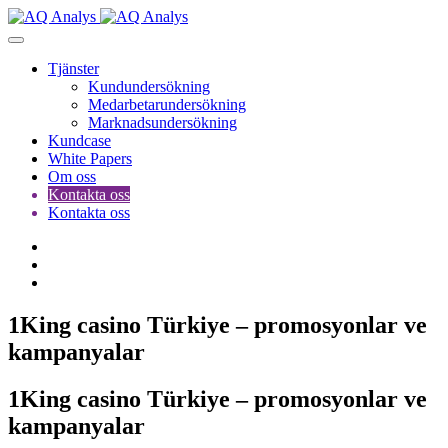
Tjänster
Kundundersökning
Medarbetarundersökning
Marknadsundersökning
Kundcase
White Papers
Om oss
Kontakta oss
Kontakta oss
1King casino Türkiye – promosyonlar ve
kampanyalar
1King casino Türkiye – promosyonlar ve
kampanyalar