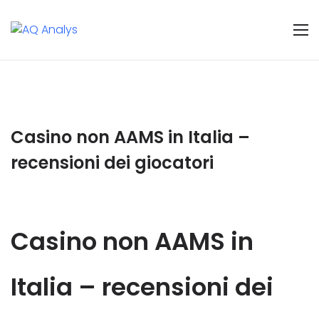
Casino non AAMS in Italia –
recensioni dei giocatori
Casino non AAMS in
Italia – recensioni dei