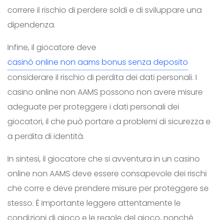
correre il rischio di perdere soldi e di sviluppare una
dipendenza.
Infine, il giocatore deve
casinò online non aams bonus senza deposito
considerare il rischio di perdita dei dati personali. I
casino online non AAMS possono non avere misure
adeguate per proteggere i dati personali dei
giocatori, il che può portare a problemi di sicurezza e
a perdita di identità.
In sintesi, il giocatore che si avventura in un casino
online non AAMS deve essere consapevole dei rischi
che corre e deve prendere misure per proteggere se
stesso. È importante leggere attentamente le
condizioni di gioco e le regole del gioco, nonché