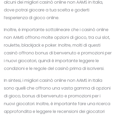
alcuni dei migliori casinò online non AAMS in Italia,
dove potrai giocare a tua scelta e goderti
l’esperienza di gioco online.
Inoltre, è importante sottolineare che i casinò online
non AAMS offrono molte opzioni di gioco, tra cui slot,
roulette, blackjack e poker. Inoltre, molti di questi
casinò offrono bonus di benvenuto e promozioni per
i nuovi giocatori, quindi è importante leggere le
condizioni e le regole del casinò prima di iscriversi.
In sintesi, i migliori casinò online non AAMS in Italia
sono quelli che offrono una vasta gamma di opzioni
di gioco, bonus di benvenuto e promozioni per i
nuovi giocatori. Inoltre, è importante fare una ricerca
approfondita e leggere le recensioni dei giocatori