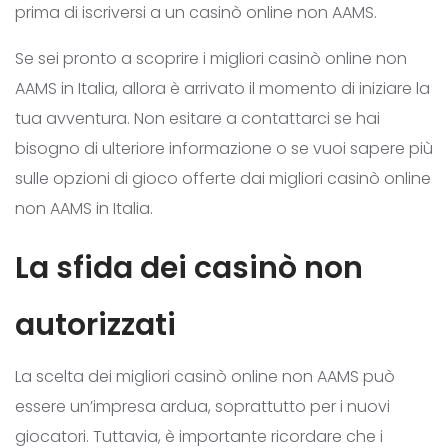
prima di iscriversi a un casinò online non AAMS.
Se sei pronto a scoprire i migliori casinò online non
AAMS in Italia, allora è arrivato il momento di iniziare la
tua avventura. Non esitare a contattarci se hai
bisogno di ulteriore informazione o se vuoi sapere più
sulle opzioni di gioco offerte dai migliori casinò online
non AAMS in Italia.
La sfida dei casinò non
autorizzati
La scelta dei migliori casinò online non AAMS può
essere un’impresa ardua, soprattutto per i nuovi
giocatori. Tuttavia, è importante ricordare che i