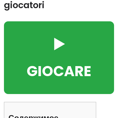
giocatori
▶️
GIOCARE