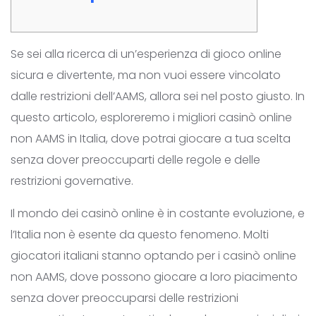
Se sei alla ricerca di un’esperienza di gioco online
sicura e divertente, ma non vuoi essere vincolato
dalle restrizioni dell’AAMS, allora sei nel posto giusto. In
questo articolo, esploreremo i migliori casinò online
non AAMS in Italia, dove potrai giocare a tua scelta
senza dover preoccuparti delle regole e delle
restrizioni governative.
Il mondo dei casinò online è in costante evoluzione, e
l’Italia non è esente da questo fenomeno. Molti
giocatori italiani stanno optando per i casinò online
non AAMS, dove possono giocare a loro piacimento
senza dover preoccuparsi delle restrizioni