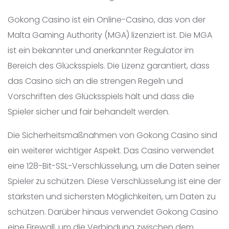
Gokong Casino ist ein Online-Casino, das von der
Malta Gaming Authority (MGA) lizenziert ist. Die MGA
ist ein bekannter und anerkannter Regulator im
Bereich des Glücksspiels. Die Lizenz garantiert, dass
das Casino sich an die strengen Regeln und
Vorschriften des Glücksspiels hält und dass die
Spieler sicher und fair behandelt werden.
Die Sicherheitsmaßnahmen von Gokong Casino sind
ein weiterer wichtiger Aspekt. Das Casino verwendet
eine 128-Bit-SSL-Verschlüsselung, um die Daten seiner
Spieler zu schützen. Diese Verschlüsselung ist eine der
stärksten und sichersten Möglichkeiten, um Daten zu
schützen. Darüber hinaus verwendet Gokong Casino
eine Firewall, um die Verbindung zwischen dem