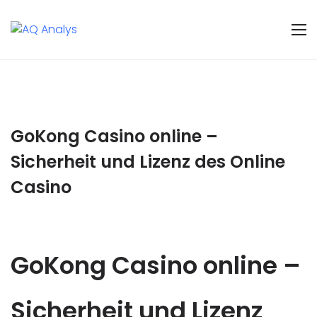
GoKong Casino online –
Sicherheit und Lizenz des Online
Casino
GoKong Casino online –
Sicherheit und Lizenz