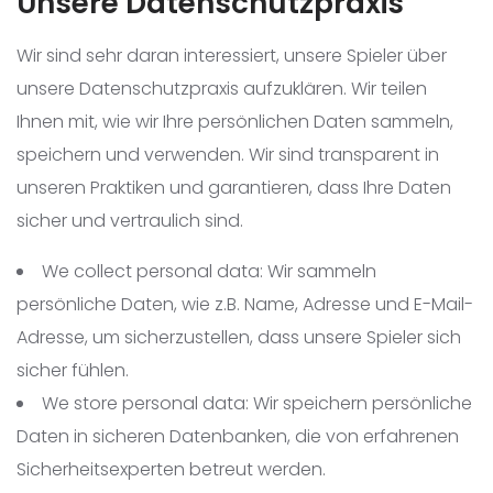
Unsere Datenschutzpraxis
Wir sind sehr daran interessiert, unsere Spieler über
unsere Datenschutzpraxis aufzuklären. Wir teilen
Ihnen mit, wie wir Ihre persönlichen Daten sammeln,
speichern und verwenden. Wir sind transparent in
unseren Praktiken und garantieren, dass Ihre Daten
sicher und vertraulich sind.
We collect personal data: Wir sammeln
persönliche Daten, wie z.B. Name, Adresse und E-Mail-
Adresse, um sicherzustellen, dass unsere Spieler sich
sicher fühlen.
We store personal data: Wir speichern persönliche
Daten in sicheren Datenbanken, die von erfahrenen
Sicherheitsexperten betreut werden.